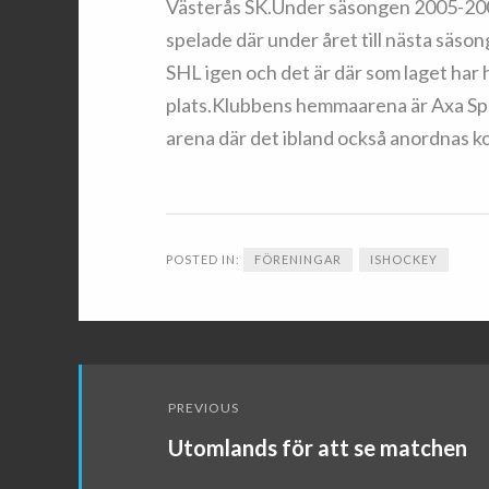
Västerås SK.Under säsongen 2005-2006
spelade där under året till nästa säso
SHL igen och det är där som laget har 
plats.Klubbens hemmaarena är Axa Spo
arena där det ibland också anordnas k
POSTED IN:
FÖRENINGAR
ISHOCKEY
Post
PREVIOUS
navigation
Utomlands för att se matchen