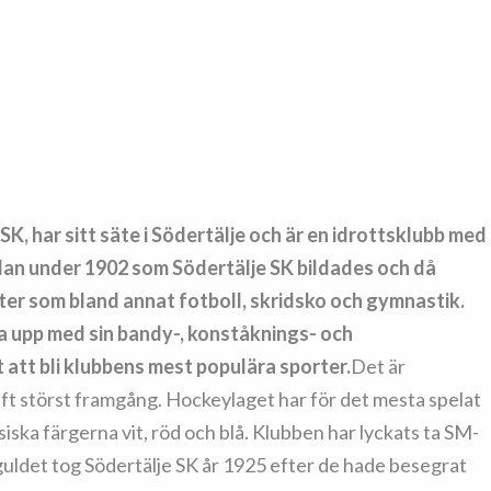
K, har sitt säte i Södertälje och är en idrottsklubb med
edan under 1902 som Södertälje SK bildades och då
ter som bland annat fotboll, skridsko och gymnastik.
a upp med sin bandy-, konståknings- och
tt bli klubbens mest populära sporter.
Det är
aft störst framgång. Hockeylaget har för det mesta spelat
ssiska färgerna vit, röd och blå. Klubben har lyckats ta SM-
guldet tog Södertälje SK år 1925 efter de hade besegrat