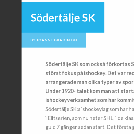
Södertälje SK
BY
JOANNE GRADIN
ON
Södertälje SK som också förkortas SS
störst fokus på ishockey. Det var r
arrangerade man olika typer av spor
Under 1920- talet kom man att start
ishockeyverksamhet som har kommit a
Södertälje SK:s ishockeylag som har h
i Elitserien, som nu heter SHL, i de kla
guld 7 gånger sedan start. Det första 