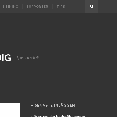
SIMNING
SUPPORTER
TIPS
Search
DIG
Sport nu och då
SENASTE INLÄGGEN
När en smidig baddräkt passar