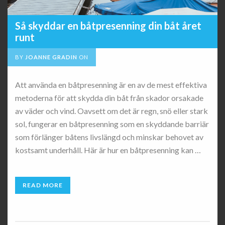
Så skyddar en båtpresenning din båt året
runt
BY
JOANNE GRADIN
ON
Att använda en båtpresenning är en av de mest effektiva
metoderna för att skydda din båt från skador orsakade
av väder och vind. Oavsett om det är regn, snö eller stark
sol, fungerar en båtpresenning som en skyddande barriär
som förlänger båtens livslängd och minskar behovet av
kostsamt underhåll. Här är hur en båtpresenning kan …
READ MORE