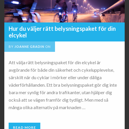
Hur du väljer rätt belysningspaket för din
elcykel
BY
JOANNE GRADIN
ON
Att välja rätt belysningspaket för din elcykel är
avgörande för både din säkerhet och cykelupplevelse,
särskilt när du cyklar i mörker eller under dåliga
väderförhållanden. Ett bra belysningspaket gör dig inte
bara mer synlig för andra trafikanter, utan hjälper dig
också att se vägen framför dig tydligt. Men med så
många olika alternativ på marknaden …
READ MORE