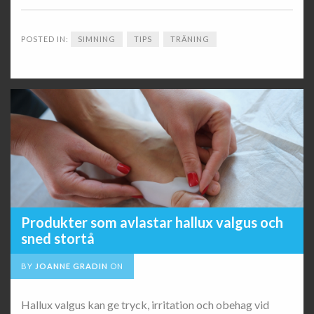
POSTED IN:
SIMNING
TIPS
TRÄNING
Produkter som avlastar hallux valgus och
sned stortå
BY
JOANNE GRADIN
ON
Hallux valgus kan ge tryck, irritation och obehag vid