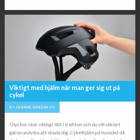
Viktigt med hjälm när man ger sig ut på
cykel
BY
JOANNE GRADIN
ON
Olyckor sker väldigt lätt i trafiken och du vill såklart
gärna undvika att skada dig. Cykelhjälm på huvudet då