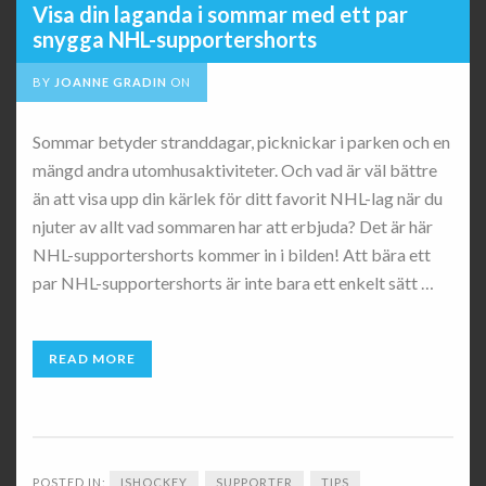
Visa din laganda i sommar med ett par
snygga NHL-supportershorts
BY
JOANNE GRADIN
ON
Sommar betyder stranddagar, picknickar i parken och en
mängd andra utomhusaktiviteter. Och vad är väl bättre
än att visa upp din kärlek för ditt favorit NHL-lag när du
njuter av allt vad sommaren har att erbjuda? Det är här
NHL-supportershorts kommer in i bilden! Att bära ett
par NHL-supportershorts är inte bara ett enkelt sätt …
READ MORE
POSTED IN:
ISHOCKEY
SUPPORTER
TIPS