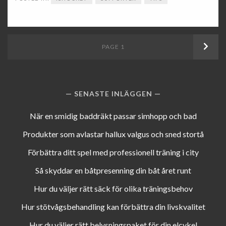
Inläggsnavigering
PAGE
1
Next
SENASTE INLÄGGEN
När en smidig baddräkt passar simhopp och bad
Produkter som avlastar hallux valgus och sned stortå
Förbättra ditt spel med professionell träning i city
Så skyddar en båtpresenning din båt året runt
Hur du väljer rätt säck för olika träningsbehov
Hur stötvågsbehandling kan förbättra din livskvalitet
Hur du väljer rätt belysningspaket för din elcykel