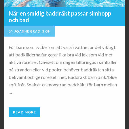
När en smidig baddräkt passar simhopp
och bad
BY
JOANNE GRADIN
ON
För barn som tycker om att vara i vattnet är det viktigt
att badkläderna fungerar lika bra vid lek som vid mer
aktiva rörelser. Oavsett om dagen tillbringas i simhallen,
på stranden eller vid poolen behöver baddräkten sitta
bekvämt och ge rörelsefrihet. Baddräkt barn pink/blue
soft från Soak är en mönstrad baddräkt för barn mellan
…
READ MORE