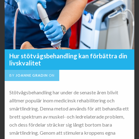
Hur stötvågsbehandling kan förbättra din
livskvalitet
BY
JOANNE GRADIN
ON
Stötvågsbehandling har under de senaste åren blivit
alltmer populär inom medicinsk rehabilitering och
smärtlindring. Denna metod används för att behandla ett
brett spektrum av muskel- och ledrelaterade problem,
och dess fördelar sträcker sig långt bortom bara
smärtlindring. Genom att stimulera kroppens egna