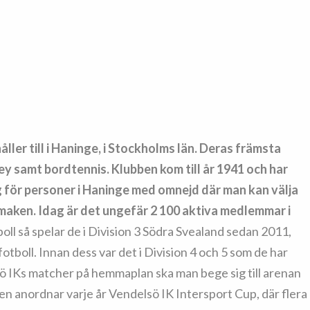
ller till i Haninge, i Stockholms län. Deras främsta
ey samt bordtennis. Klubben kom till år 1941 och har
g för personer i Haninge med omnejd där man kan välja
 smaken. Idag är det ungefär 2 100 aktiva medlemmar i
boll så spelar de i Division 3 Södra Svealand sedan 2011,
otboll. Innan dess var det i Division 4 och 5 som de har
lsö IKs matcher på hemmaplan ska man bege sig till arenan
ben anordnar varje år Vendelsö IK Intersport Cup, där flera