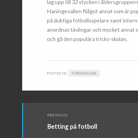
lag upp till 32 stycken i åldersgrupper
Haningevallen Något annat som är popu
på duktiga fotbollsspelare samt interna
anordnas tävlingar och mycket annat 
och gå den populära tricks-skolan.
POSTED IN:
FÖRENINGAR
Post
PREVIOUS
navigation
Betting på fotboll