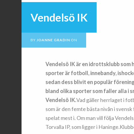
Vendelsö IK
BY
JOANNE GRADIN
ON
Vendelsö IK är en idrottsklubb som hå
sporter är fotboll, innebandy, ishock
sedan dess blivit en populär förenin
bland olika sporter som faller alla i
Vendelsö IK.
Vad gäller herrlaget i fot
som är den femte bästa nivån i svensk f
spelat mest i. Om man vill följa Vende
Torvalla IP, som ligger i Haninge.Klub