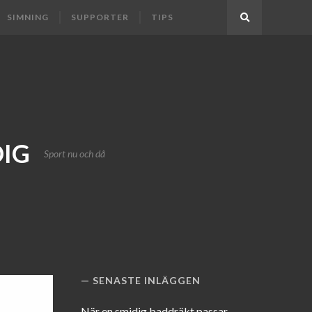
SIMNING
SUPPORTER
TIPS
Search
DIG
Sport nu och då
SENASTE INLÄGGEN
När en smidig baddräkt passar