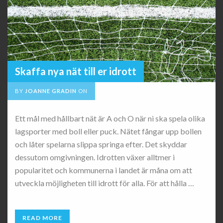
Skaffa nya nät till er idrott
BY
JOANNE GRADIN
ON
Ett mål med hållbart nät är A och O när ni ska spela olika
lagsporter med boll eller puck. Nätet fångar upp bollen
och låter spelarna slippa springa efter. Det skyddar
dessutom omgivningen. Idrotten växer alltmer i
popularitet och kommunerna i landet är måna om att
utveckla möjligheten till idrott för alla. För att hålla …
READ MORE