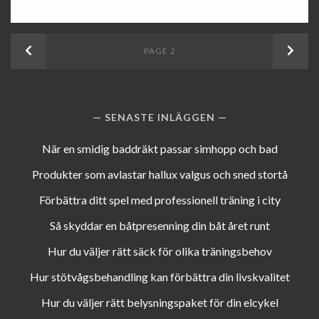
Inläggsnavigering
Previous
PAGE
2
Next
SENASTE INLÄGGEN
När en smidig baddräkt passar simhopp och bad
Produkter som avlastar hallux valgus och sned stortå
Förbättra ditt spel med professionell träning i city
Så skyddar en båtpresenning din båt året runt
Hur du väljer rätt säck för olika träningsbehov
Hur stötvågsbehandling kan förbättra din livskvalitet
Hur du väljer rätt belysningspaket för din elcykel