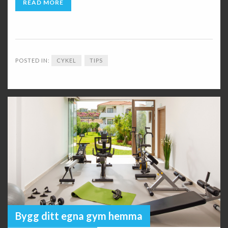
READ MORE
POSTED IN:
CYKEL
TIPS
Bygg ditt egna gym hemma